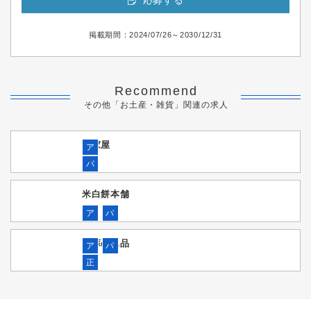
応募する
掲載期間：2024/07/26～2030/12/31
Recommend
その他「お土産・雑貨」関連の求人
平家屋
ア
パ
米白餅本舗
ア
パ
阿蘇の逸品
ア
パ
正