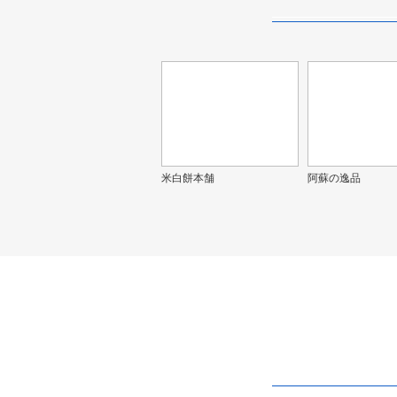
米白餅本舗
阿蘇の逸品