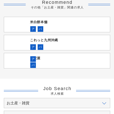
Recommend
その他「お土産・雑貨」関連の求人
米白餅本舗
ア
パ
これっと九州沖縄
ア
パ
平家屋
ア
パ
Job Search
求人検索