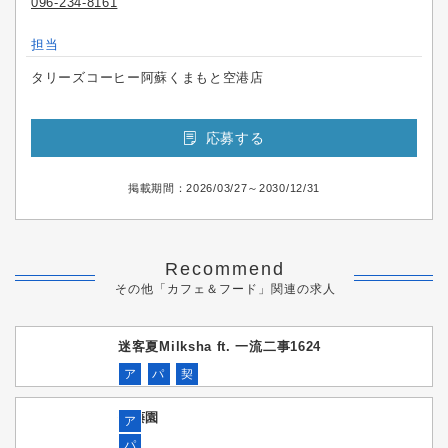
096-234-8161
担当
タリーズコーヒー阿蘇くまもと空港店
応募する
掲載期間：2026/03/27～2030/12/31
Recommend
その他「カフェ＆フード」関連の求人
迷客夏Milksha ft. 一流二事1624
ア
パ
契
伊藤園
ア
パ