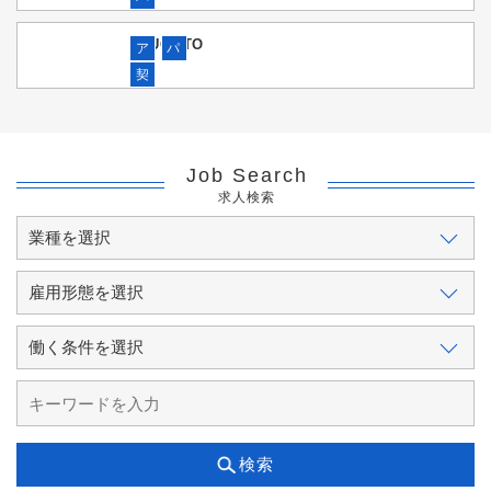
TSUGUTO
ア
パ
契
Job Search
求人検索
検索